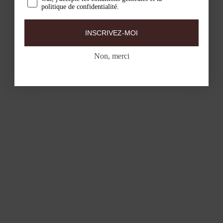
politique de confidentialité.
INSCRIVEZ-MOI
Non, merci
Bague diamants 2,8 mm en or
blanc 14 carats
1602WDI
€779,00
€584,25
Toujours
Livraison gratuite