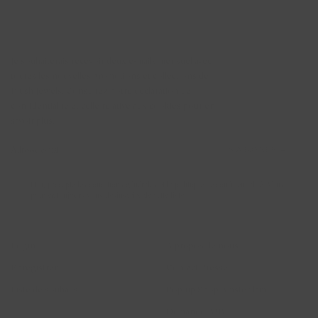
Newsletter
Je souhaiterais recevoir deux e-mails mensuel avec
toutes les nouvelles promotions et collections de
Blush Jewels. Consultez notre déclaration de
confidentialité et celle relative aux cookies pour en
savoir plus.
S'ABONNER →
Oui, j'accepte les conditions générales et la politique de confidentialité. Vous
pouvez toujours vous désinscrire de cette liste.
Account
Blush Jewels
Login
A propos de nous
Enregistrer
Contact Presse
Liste de souhaits
Pop-up Shop Amsterdam
Demande B2B