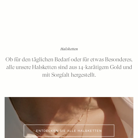
Ohrstecker – moderne Klassiker mit Steinen
Bicolor-Ketten
Shop nach Material
Ohrringe aus Gelbgold
Halsketten
Weißgoldene Ohrringe
Ob für den täglichen Bedarf oder für etwas Besonderes,
alle unsere Halsketten sind aus 14-karätigem Gold und
Roségoldene Ohrringe
mit Sorgfalt hergestellt.
Bicolor-Ohrringe
ENTDECKEN SIE ALLE HALSKETTEN