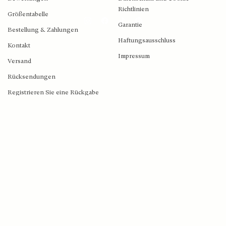
Richtlinien
Größentabelle
Garantie
Bestellung & Zahlungen
Haftungsausschluss
2026 © Blush Jewels 2021 all rights reserved.
Kontakt
Impressum
Versand
Blush Jewels Venson Amsterdam BV
Rücksendungen
Klaprozenweg 75E | 1033NN Amsterdam | C. Goldstoff | KvK-nummer: 34205938
Registrieren Sie eine Rückgabe