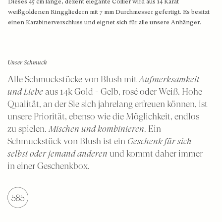
Große Ohrhänger mit Natursteinen
Solitair-Anhänger
Roségold-Ringe
Dieses 45 cm lange, dezent elegante Collier wird aus 14 Karat
weißgoldenen Ringgliedern mit 7 mm Durchmesser gefertigt. Es besitzt
einen Karabinerverschluss und eignet sich für alle unsere Anhänger.
Mittelgold Ohrhänger mit Labordiamanten
Herz-Anhänger
Bicolor-Ringe
Großes Gold Ohrhänger mit Labordiamanten
Medallion-Anhänger
Unser Schmuck
Diamanten-Anhänger
Alle Schmuckstücke von Blush mit
Aufmerksamkeit
Shop nach Stil
Feine Gliederketten
und Liebe
aus 14k Gold - Gelb, rosé oder Weiß. Hohe
Diamant-Ohrringe
Qualität, an der Sie sich jahrelang erfreuen können, ist
Klobige Gliederketten
unsere Priorität, ebenso wie die Möglichkeit, endlos
Perlen-Ohrringe
zu spielen.
Mischen und kombinieren
. Ein
Schmuckstück von Blush ist ein
Geschenk für sich
Shop nach Material
Ohrringe mit Steinen
selbst oder jemand anderen
und kommt daher immer
in einer Geschenkbox.
Ohrknöpfe - zeitloses Design
Ketten aus Goldgelb
Ohrstecker – Klassiker mit Steinen
Weißgoldketten
Ohrstecker – moderne Klassiker
Roségold Halsketten