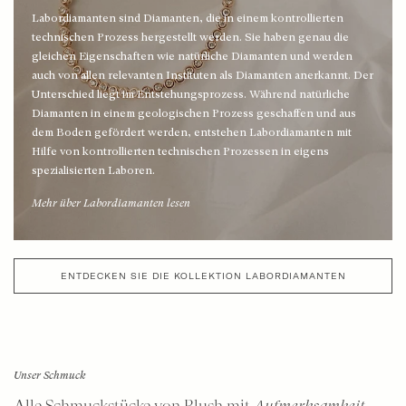
Labordiamanten sind Diamanten, die in einem kontrollierten
Ohrstecker – moderne Klassiker mit Steinen
Bicolor-Ketten
technischen Prozess hergestellt werden. Sie haben genau die
gleichen Eigenschaften wie natürliche Diamanten und werden
auch von allen relevanten Instituten als Diamanten anerkannt. Der
Shop nach Material
Unterschied liegt im Entstehungsprozess. Während natürliche
Diamanten in einem geologischen Prozess geschaffen und aus
Ohrringe aus Gelbgold
dem Boden gefördert werden, entstehen Labordiamanten mit
Hilfe von kontrollierten technischen Prozessen in eigens
Weißgoldene Ohrringe
spezialisierten Laboren.
Mehr über Labordiamanten lesen
Roségoldene Ohrringe
Bicolor-Ohrringe
ENTDECKEN SIE DIE KOLLEKTION LABORDIAMANTEN
Unser Schmuck
Alle Schmuckstücke von Blush mit
Aufmerksamkeit