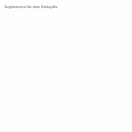
Klaprozenweg 75E | 1033NN Amsterdam | C. Goldstoff | KvK-nummer: 34205938
Registrieren Sie eine Rückgabe