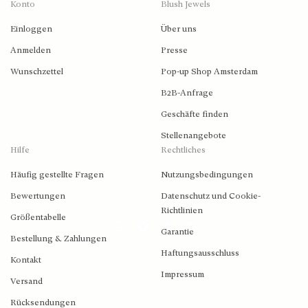
Konto
Blush Jewels
Einloggen
Über uns
Anmelden
Presse
Wunschzettel
Pop-up Shop Amsterdam
B2B-Anfrage
Geschäfte finden
Stellenangebote
Hilfe
Rechtliches
Häufig gestellte Fragen
Nutzungsbedingungen
Bewertungen
Datenschutz und Cookie-
Richtlinien
Größentabelle
Garantie
Bestellung & Zahlungen
Haftungsausschluss
2026 © Blush Jewels 2021 all rights reserved.
Kontakt
Impressum
Versand
Blush Jewels Venson Amsterdam BV
Rücksendungen