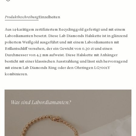
Große Ohrhänger mit Natursteinen
Solitair-Anhänger
Roségold-Ringe
Mittelgold Ohrhänger mit Labordiamanten
Herz-Anhänger
Bicolor-Ringe
Produktbeschreibung
Einzelheiten
Großes Gold Ohrhänger mit Labordiamanten
Medallion-Anhänger
Aus 14-karätigem zertifiziertem Recyclinggold gefertigt und mit einem
Labordiamanten besetzt. Diese Lab Diamonds Halskette ist in glänzend
Diamanten-Anhänger
poliertem Weißgold ausgeführt und mit einem Labordiamanten mit
Shop nach Stil
Brillantschliff versehen, der ein Gewicht von 0,30 ct und einen
Feine Gliederketten
Durchmesser von 4,3 mm aufweist. Diese Halskette mit Anhänger
besticht mit einer klassischen Ausstrahlung und lässt sich hervorragend
Diamant-Ohrringe
mit einem Lab Diamonds Ring oder den Ohrringen LG7001Y
Klobige Gliederketten
kombinieren.
Perlen-Ohrringe
Shop nach Material
Ohrringe mit Steinen
Was sind Labordiamanten?
Ohrknöpfe - zeitloses Design
Ketten aus Goldgelb
Ohrstecker – Klassiker mit Steinen
Weißgoldketten
Ohrstecker – moderne Klassiker
Roségold Halsketten