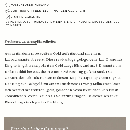
Große Ohrhänger mit Natursteinen
Solitair-Anhänger
Roségold-Ringe
KOSTENLOSER VERSAND
VOR 14:00 UHR BESTELLT - MORGEN GELIEFERT*
Mittelgold Ohrhänger mit Labordiamanten
Herz-Anhänger
Bicolor-Ringe
2 JAHRE GARANTIE
KOSTENLOSER UMTAUSCH, WENN SIE DIE FALSCHE GRÖSSE BESTELLT H
ABEN
Großes Gold Ohrhänger mit Labordiamanten
Medallion-Anhänger
Diamanten-Anhänger
Produktbeschreibung
Einzelheiten
Shop nach Stil
Feine Gliederketten
Aus zertifiziertem recyceltem Gold gefertigt und mit einem
Labordiamanten besetzt. Dieser 14-karätige gelbgoldene Lab Diamonds
Diamant-Ohrringe
Klobige Gliederketten
Ring ist in glänzend poliertem Gold ausgeführt und mit 8 Diamanten im
Brillantschliff besetzt, die in einer Pavé-Fassung gefasst sind. Das
Perlen-Ohrringe
Gewicht der Labordiamanten in diesem Ring beträgt insgesamt 0,56 ct.
Der Ring aus Gelbgold mit einem Durchmesser von 3 Millimetern lässt
Shop nach Material
Ohrringe mit Steinen
sich perfekt mit anderen (gelb)goldenen Schmuckstücken von Blush
kombinieren. Wenn Sie ihn als Solitärring tragen, ist dieser schlanke
Ohrknöpfe - zeitloses Design
Ketten aus Goldgelb
Blush-Ring ein eleganter Blickfang.
Ohrstecker – Klassiker mit Steinen
Weißgoldketten
Ohrstecker – moderne Klassiker
Roségold Halsketten
Was sind Labordiamanten?