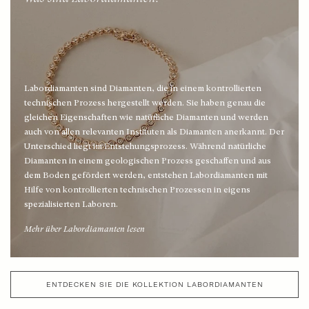
Ohrstecker – moderne Klassiker mit Steinen
Bicolor-Ketten
Shop nach Material
Labordiamanten sind Diamanten, die in einem kontrollierten
Ohrringe aus Gelbgold
technischen Prozess hergestellt werden. Sie haben genau die
gleichen Eigenschaften wie natürliche Diamanten und werden
Weißgoldene Ohrringe
auch von allen relevanten Instituten als Diamanten anerkannt. Der
Unterschied liegt im Entstehungsprozess. Während natürliche
Roségoldene Ohrringe
Diamanten in einem geologischen Prozess geschaffen und aus
dem Boden gefördert werden, entstehen Labordiamanten mit
Hilfe von kontrollierten technischen Prozessen in eigens
Bicolor-Ohrringe
spezialisierten Laboren.
Mehr über Labordiamanten lesen
ENTDECKEN SIE DIE KOLLEKTION LABORDIAMANTEN