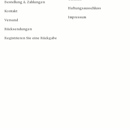
Bestellung & Zahlungen
Haftungsausschluss
2026 © Blush Jewels 2021 all rights reserved.
Kontakt
Impressum
Versand
Blush Jewels Venson Amsterdam BV
Rücksendungen
Klaprozenweg 75E | 1033NN Amsterdam | C. Goldstoff | KvK-nummer: 34205938
Registrieren Sie eine Rückgabe