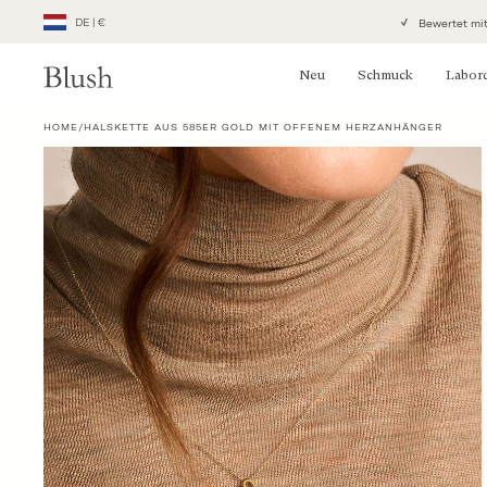
Direkt
DE
|
€
Bewertet mit
Geolocation Button: Niederlande, DE, €
zum
Inhalt
Neu
Schmuck
Labor
HOME
/
HALSKETTE AUS 585ER GOLD MIT OFFENEM HERZANHÄNGER