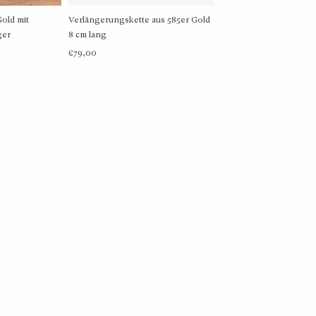
Gold mit
Verlängerungskette aus 585er Gold
FOS
MEHR INFOS
ger
8 cm lang
€79,00