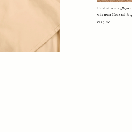
Halskette aus 585er 
MEHR IN
offenem Herzanhän
€339,00