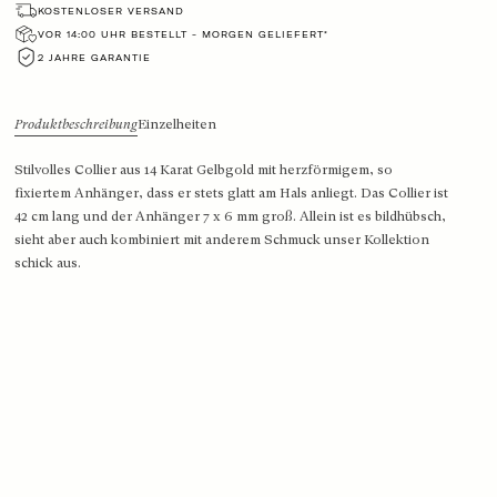
KOSTENLOSER VERSAND
VOR 14:00 UHR BESTELLT - MORGEN GELIEFERT*
2 JAHRE GARANTIE
Produktbeschreibung
Einzelheiten
Stilvolles Collier aus 14 Karat Gelbgold mit herzförmigem, so
fixiertem Anhänger, dass er stets glatt am Hals anliegt. Das Collier ist
42 cm lang und der Anhänger 7 x 6 mm groß. Allein ist es bildhübsch,
sieht aber auch kombiniert mit anderem Schmuck unser Kollektion
schick aus.