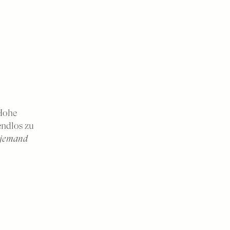
 Hohe
 endlos zu
r jemand