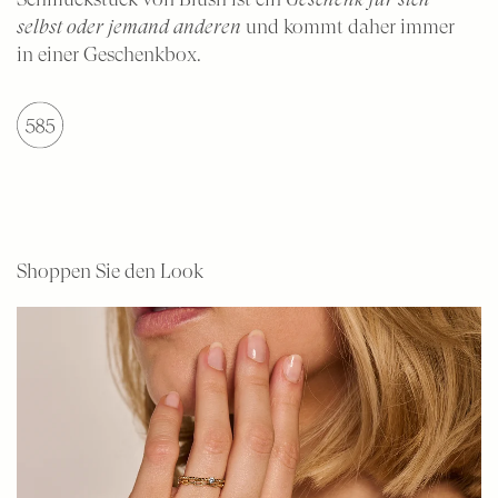
selbst oder jemand anderen
und kommt daher immer
Ohrstecker – moderne Klassiker mit Steinen
Bicolor-Ketten
in einer Geschenkbox.
Shop nach Material
Ohrringe aus Gelbgold
Weißgoldene Ohrringe
Roségoldene Ohrringe
Shoppen Sie den Look
Bicolor-Ohrringe