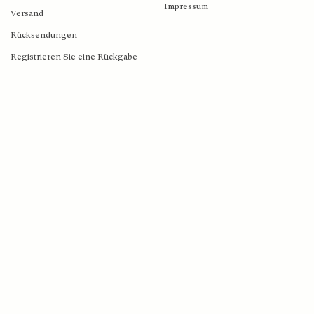
Impressum
Versand
Blush Jewels Venson Amsterdam BV
Rücksendungen
Klaprozenweg 75E | 1033NN Amsterdam | C. Goldstoff | KvK-nummer: 34205938
Registrieren Sie eine Rückgabe