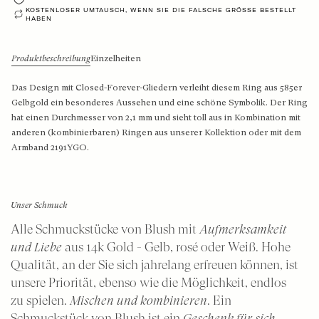
Große Ohrhänger mit Natursteinen
Solitair-Anhänger
Roségold-Ringe
KOSTENLOSER UMTAUSCH, WENN SIE DIE FALSCHE GRÖSSE BESTELLT H
ABEN
Mittelgold Ohrhänger mit Labordiamanten
Herz-Anhänger
Bicolor-Ringe
Produktbeschreibung
Einzelheiten
Großes Gold Ohrhänger mit Labordiamanten
Medallion-Anhänger
Das Design mit Closed-Forever-Gliedern verleiht diesem Ring aus 585er
Diamanten-Anhänger
Gelbgold ein besonderes Aussehen und eine schöne Symbolik. Der Ring
Shop nach Stil
hat einen Durchmesser von 2,1 mm und sieht toll aus in Kombination mit
Feine Gliederketten
anderen (kombinierbaren) Ringen aus unserer Kollektion oder mit dem
Diamant-Ohrringe
Armband 2191YGO.
Klobige Gliederketten
Perlen-Ohrringe
Unser Schmuck
Shop nach Material
Ohrringe mit Steinen
Alle Schmuckstücke von Blush mit
Aufmerksamkeit
Ohrknöpfe - zeitloses Design
Ketten aus Goldgelb
und Liebe
aus 14k Gold - Gelb, rosé oder Weiß. Hohe
Qualität, an der Sie sich jahrelang erfreuen können, ist
Ohrstecker – Klassiker mit Steinen
Weißgoldketten
unsere Priorität, ebenso wie die Möglichkeit, endlos
zu spielen.
Mischen und kombinieren
. Ein
Ohrstecker – moderne Klassiker
Roségold Halsketten
Schmuckstück von Blush ist ein
Geschenk für sich