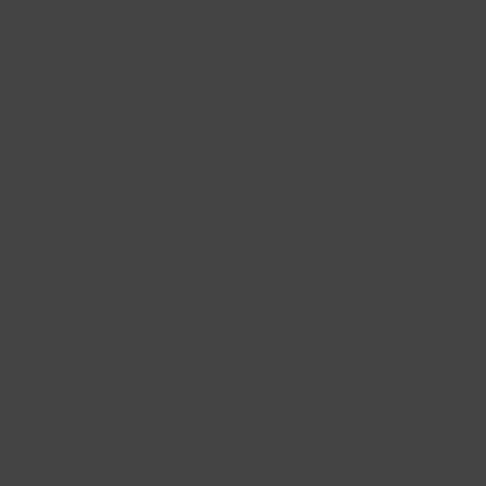
Nieuwsbrief
Ik wil graag 2x per maand een e-mail met de nieuwe
promoties en collecties van Blush Jewels ontvangen.
Kijk voor meer informatie in onze privacy-en
cookieverklaring.
AANMELDEN →
Ja, ik ben het eens met de Algemene Voorwaarden en de Privacy Policy. Je
kan je altijd uit deze lijst uitschrijven.
Account
Blush Jewels