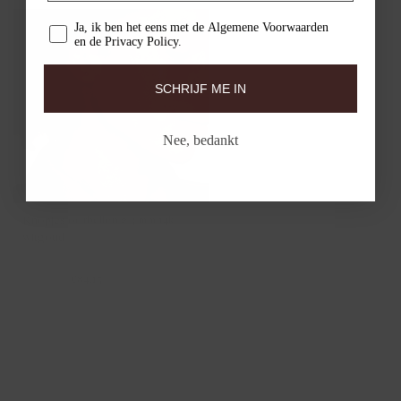
Ja, ik ben het eens met de Algemene Voorwaarden
en de Privacy Policy.
SCHRIJF ME IN
Nee, bedankt
Knopjes oorbellen ⌀ 3 mm 14k
witgoud
7120WGO
€99,00
€84,15