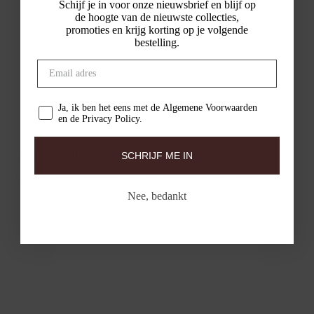
Einde van deze collectie
Schijf je in voor onze nieuwsbrief en blijf op
de hoogte van de nieuwste collecties,
promoties en krijg korting op je volgende
COLLIERS
bestelling.
Ja, ik ben het eens met de Algemene Voorwaarden
en de Privacy Policy.
Nieuw - Colliers
SCHRIJF ME IN
Verfijnd en tijdloos. Bekijk onze nieuw collectie gouden colliers.
Nee, bedankt
Altijd
Gratis verzending