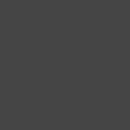
Vandaag besteld
Morgen bezorgd
Tot
30 dagen gratis retour