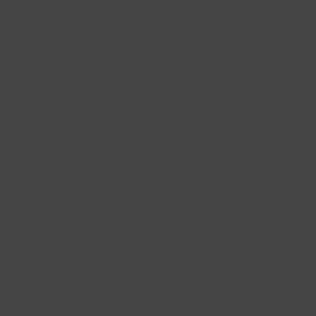
Ik wil graag 2x per maand een e-mail met de nieuwe
promoties en collecties van Blush Jewels ontvangen.
Kijk voor meer informatie in onze privacy-en
cookieverklaring.
AANMELDEN →
Ja, ik ben het eens met de Algemene Voorwaarden en de Privacy Policy. Je
kan je altijd uit deze lijst uitschrijven.
Account
Blush Jewels
Inloggen
Over ons
Aanmelden
Pers
Verlanglijst
Pop-up Shop Amsterdam
B2B Aanvraag
Onze dealers
Vacatures
Hulp
Juridisch