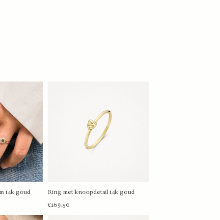
 mm 14k goud
Ring met knoopdetail 14k goud
MEER
BEKIJK MEER
€169,50