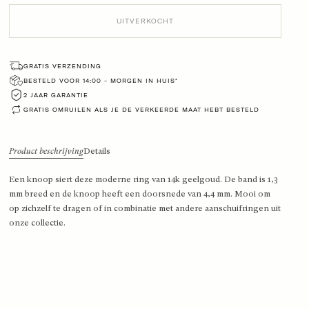
UITVERKOCHT
GRATIS VERZENDING
BESTELD VOOR 14:00 - MORGEN IN HUIS*
2 JAAR GARANTIE
GRATIS OMRUILEN ALS JE DE VERKEERDE MAAT HEBT BESTELD
Product beschrijving
Details
Een knoop siert deze moderne ring van 14k geelgoud. De band is 1,3
mm breed en de knoop heeft een doorsnede van 4,4 mm. Mooi om
op zichzelf te dragen of in combinatie met andere aanschuifringen uit
onze collectie.