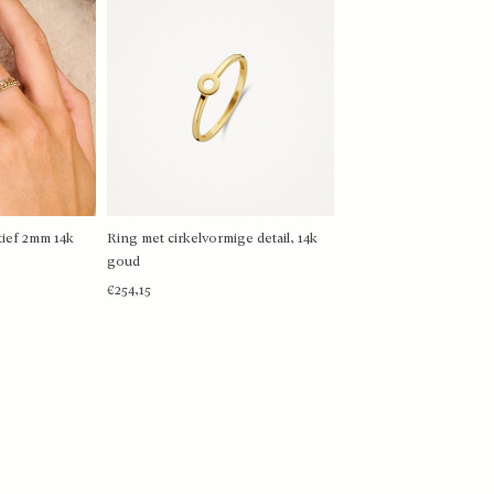
ief 2mm 14k
Ring met cirkelvormige detail, 14k
MEER
BEKIJK MEER
goud
€254,15