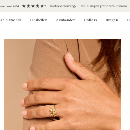
Gratis verzending
Tot 30 dagen gratis retourneren
 met een 4.84
Lab diamonds
Oorbellen
Armbanden
Colliers
Ringen
Gi