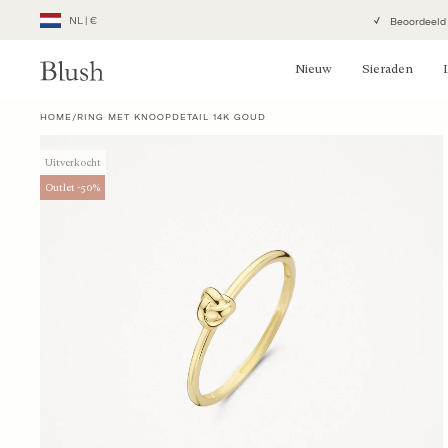
Meteen
NL
|
€
Beoordeeld
Geolocation Button: Nederland, NL, €
naar
de
Nieuw
Sieraden
content
HOME
/
RING MET KNOOPDETAIL 14K GOUD
Uitverkocht
Outlet -50%