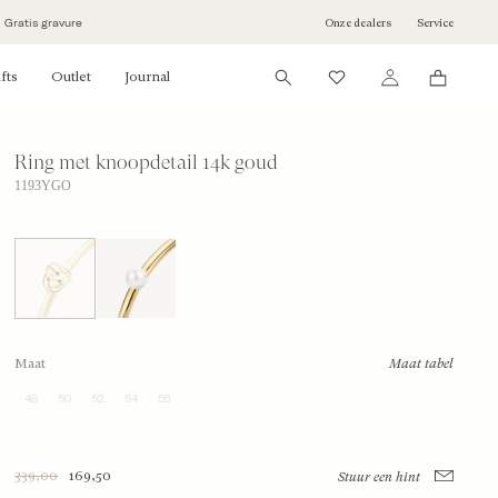
Onze dealers
Service
Gratis gravure
fts
Outlet
Journal
Ring met knoopdetail 14k goud
1193YGO
Maat
Maat tabel
48
50
52
54
56
339,00
169,50
Stuur een hint