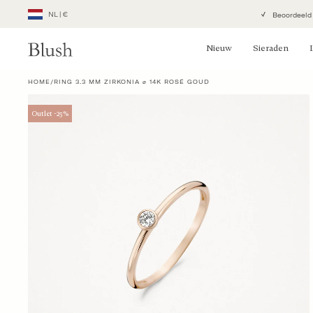
Meteen
NL
|
€
Beoordeeld
Geolocation Button: Nederland, NL, €
naar
de
Nieuw
Sieraden
content
HOME
/
RING 3.3 MM ZIRKONIA ⌀ 14K ROSÉ GOUD
Outlet -25%