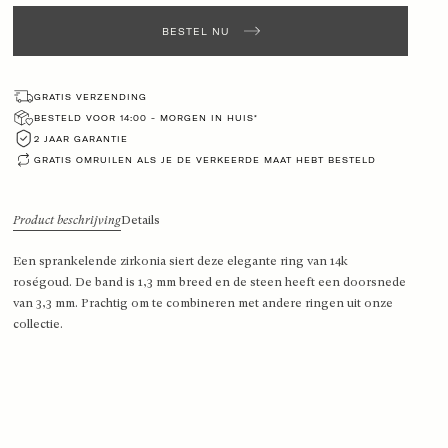
BESTEL NU
GRATIS VERZENDING
BESTELD VOOR 14:00 - MORGEN IN HUIS*
2 JAAR GARANTIE
GRATIS OMRUILEN ALS JE DE VERKEERDE MAAT HEBT BESTELD
Product beschrijving
Details
Een sprankelende zirkonia siert deze elegante ring van 14k
roségoud. De band is 1,3 mm breed en de steen heeft een doorsnede
van 3,3 mm. Prachtig om te combineren met andere ringen uit onze
collectie.