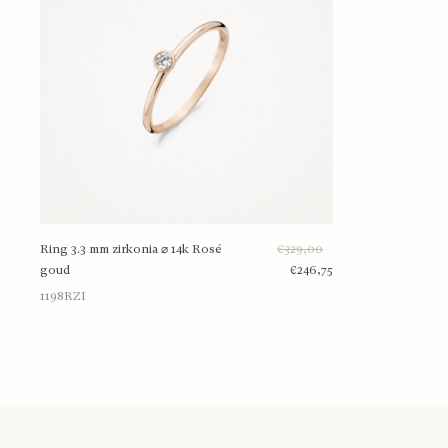
Ring 3.3 mm zirkonia ⌀ 14k Rosé
€329,00
46
goud
€246,75
1198RZI