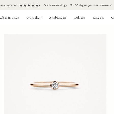
Gratis verzending
Tot 30 dagen gratis retourneren
 met een 4.84
Lab diamonds
Oorbellen
Armbanden
Colliers
Ringen
Gi