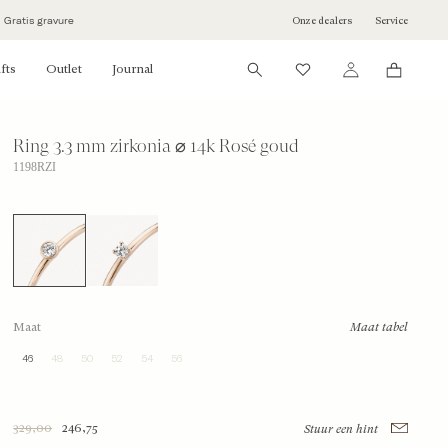
Onze dealers
Service
Gratis gravure
fts
Outlet
Journal
Ring 3.3 mm zirkonia ⌀ 14k Rosé goud
1198RZI
Maat
Maat tabel
46
48
50
52
54
56
329,00
246,75
Stuur een hint