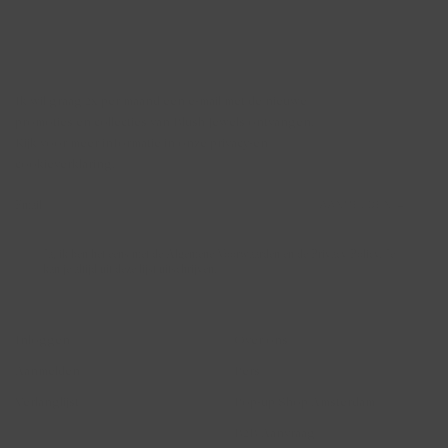
Nieuwsbrief
Ik wil graag 2x per maand een e-mail met de nieuwe
promoties en collecties van Blush Jewels ontvangen.
Kijk voor meer informatie in onze privacy-en
cookieverklaring.
AANMELDEN →
Ja, ik ben het eens met de Algemene Voorwaarden en de Privacy Policy. Je
kan je altijd uit deze lijst uitschrijven.
Account
Blush Jewels
Inloggen
Over ons
Aanmelden
Pers
Verlanglijst
Pop-up Shop Amsterdam
B2B Aanvraag