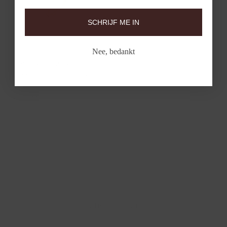
SCHRIJF ME IN
Nee, bedankt
Diamanten Ring met 4.9mm
illusiezetting 14k bicolor goud
1647BDI
€699,00
Altijd
Gratis verzending