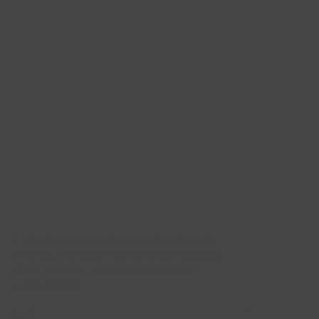
Nieuwsbrief
Ik wil graag 2x per maand een e-mail met de nieuwe
promoties en collecties van Blush Jewels ontvangen.
Kijk voor meer informatie in onze privacy-en
cookieverklaring.
AANMELDEN →