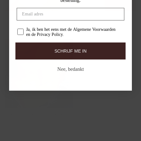
bestelling.
Ja, ik ben het eens met de Algemene Voorwaarden
en de Privacy Policy.
SCHRIJF ME IN
Nee, bedankt
Ketting met heldere blauwe Resin
14k goud
3162YRB
€269,00