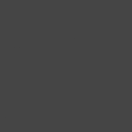
Ja, ik ben het eens met de Algemene Voorwaarden en de Privacy Policy. Je
kan je altijd uit deze lijst uitschrijven.
Account
Blush Jewels
Inloggen
Over ons
Aanmelden
Pers
Verlanglijst
Pop-up Shop Amsterdam
B2B Aanvraag
Onze dealers
Vacatures
Hulp
Juridisch
Veelgestelde vragen
Algemene voorwaarden
Klantbeoordelingen
Privacy en cookie beleid
Maat tabel
Garantie
Bestellen & betalen
Disclaimer