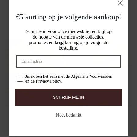
Of het nu gaat om dagelijkse essentials of iets speciaals,
al onze ringen zijn 14-karaats goud en met zorg
€5 korting op je volgende aankoop!
gemaakt.
Schijf je in voor onze nieuwsbrief en blijf op
de hoogte van de nieuwste collecties,
promoties en krijg korting op je volgende
bestelling.
ONTDEK ALLE RINGEN
Ja, ik ben het eens met de Algemene Voorwaarden
en de Privacy Policy.
SCHRIJF ME IN
Nee, bedankt