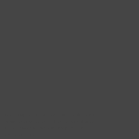
Nieuwsbrief
Ik wil graag 2x per maand een e-mail met de nieuwe
promoties en collecties van Blush Jewels ontvangen.
Kijk voor meer informatie in onze privacy-en
cookieverklaring.