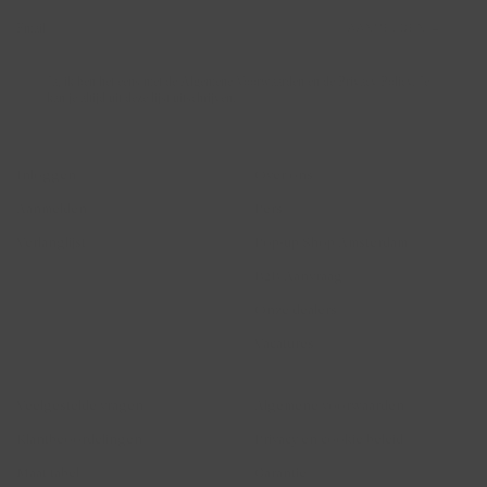
AANMELDEN →
Ja, ik ben het eens met de Algemene Voorwaarden en de Privacy Policy. Je
kan je altijd uit deze lijst uitschrijven.
Account
Blush Jewels
Inloggen
Over ons
Aanmelden
Pers
Verlanglijst
Pop-up Shop Amsterdam
B2B Aanvraag
Onze dealers
Vacatures
Hulp
Juridisch
Veelgestelde vragen
Algemene voorwaarden
Klantbeoordelingen
Privacy en cookie beleid
Maat tabel
Garantie