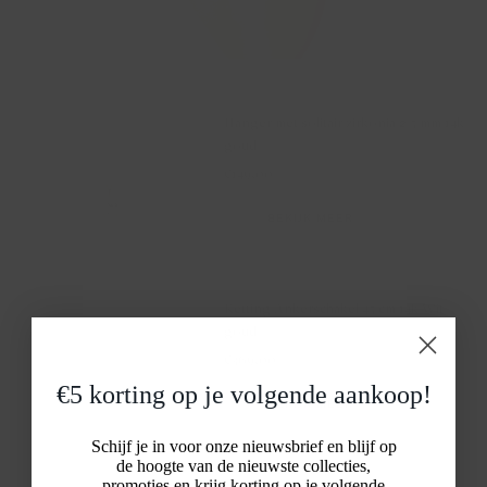
Hanger met solitair zirkonia ⌀ 5 mm 14k
goud
€149,00
BEKIJK MEER
Ketting Ankerschakel 45 cm 14k Wit
goud
€369,00
€5 korting op je volgende aankoop!
BEKIJK MEER
Schijf je in voor onze nieuwsbrief en blijf op
de hoogte van de nieuwste collecties,
promoties en krijg korting op je volgende