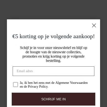
€322,15
BEKIJK MEER
Ring met ovaalvormige blauwe topas,
€5 korting op je volgende aankoop!
14k goud
€322,15
Schijf je in voor onze nieuwsbrief en blijf op
de hoogte van de nieuwste collecties,
BEKIJK MEER
promoties en krijg korting op je volgende
bestelling.
Gouden Ring Bruin Kattenoog
Bolletjesmotief 14k goud
Ja, ik ben het eens met de Algemene Voorwaarden
€339,15
en de Privacy Policy.
BEKIJK MEER
SCHRIJF ME IN